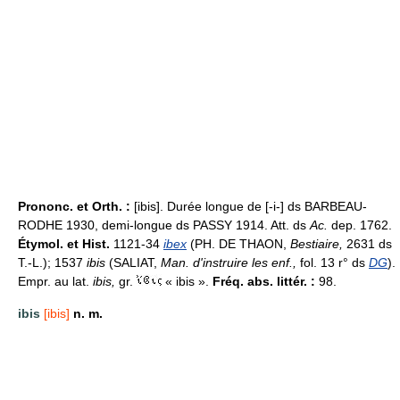
Prononc. et Orth. :
[ibis]. Durée longue de [-i-] ds BARBEAU-
RODHE 1930, demi-longue ds PASSY 1914. Att. ds
Ac.
dep. 1762.
Étymol. et Hist.
1121-34
ibex
(PH. DE THAON,
Bestiaire,
2631 ds
T.-L.); 1537
ibis
(SALIAT,
Man. d'instruire les enf.,
fol. 13 r° ds
DG
).
Empr. au lat.
ibis,
gr.
« ibis ».
Fréq. abs. littér. :
98.
ibis
[ibis]
n. m.