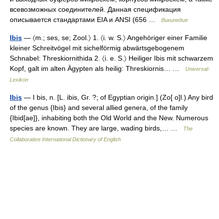
всевозможных соединителей. Данная спецификация
описывается стандартами EIA и ANSI (656 …
Википедия
Ibis
— 〈m.; ses, se; Zool.〉 1. 〈i. w. S.〉 Angehöriger einer Familie
kleiner Schreitvögel mit sichelförmig abwärtsgebogenem
Schnabel: Threskiornithida 2. 〈i. e. S.〉 Heiliger Ibis mit schwarzem
Kopf, galt im alten Ägypten als heilig: Threskiornis… …
Universal-
Lexikon
Ibis
— I bis, n. [L. ibis, Gr. ?; of Egyptian origin.] (Zo[ o]l.) Any bird
of the genus {Ibis} and several allied genera, of the family
{Ibid[ae]}, inhabiting both the Old World and the New. Numerous
species are known. They are large, wading birds,… …
The
Collaborative International Dictionary of English