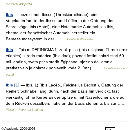
Deutsch Wikipedia
Ibis
— bezeichnet: Ibisse (Threskiornithinae), eine
Vogelunterfamilie der Ibisse und Löffler in der Ordnung der
Schreitvögel Ibis (Hotel), eine Hotelmarke Automobiles Ibis,
ehemaliger französischer Automobilhersteller ein
Bemessungssystem in der… …
Deutsch Wikipedia
ibis
— ȋbis m DEFINICIJA 1. zool. ptica (Ibis religiosa, Threskiornis
etiopica) iz reda rodarica (Ibididae); poznati fosilni nalazi stari 60
mil. godina, sveta ptica starih Egipćana, njezino dolijetanje
pretkazivalo je dolazak poplavnih voda 2. (mn)… …
Hrvatski jezični
portal
Ibis [1]
— Ibis, 1) (Ibis Lacép., Falcinellus Bechst.), Gattung der
Reiher; Schnabel lang, dünn, nach der Basis hin verdickt, fast
vierkantig, ohne Kerbe an der Spitze u. mit Nasenlöchern, die auf
dem Rücken desselben, nahe an der Basis stehen u. bis zur… …
Pierer's Universal-Lexikon
© Academic, 2000-2026