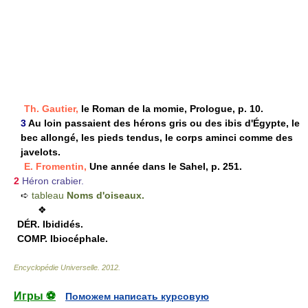
Th. Gautier,
le Roman de la momie, Prologue, p. 10.
3
Au loin passaient des hérons gris ou des ibis d'Égypte, le
bec allongé, les pieds tendus, le corps aminci comme des
javelots.
E. Fromentin,
Une année dans le Sahel, p. 251.
2
Héron crabier.
➪
tableau
Noms d'oiseaux.
❖
DÉR.
Ibididés.
COMP.
Ibiocéphale.
Encyclopédie Universelle
.
2012
.
Игры ⚽
Поможем написать курсовую