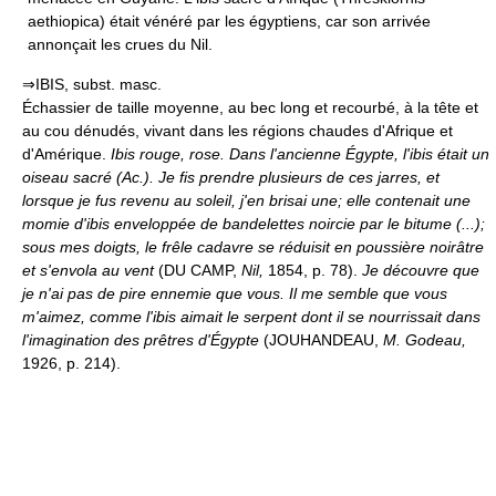
aethiopica) était vénéré par les égyptiens, car son arrivée
annonçait les crues du Nil.
⇒IBIS, subst. masc.
Échassier de taille moyenne, au bec long et recourbé, à la tête et
au cou dénudés, vivant dans les régions chaudes d'Afrique et
d'Amérique.
Ibis rouge, rose.
Dans l'ancienne Égypte, l'ibis était un
oiseau sacré (
Ac.
).
Je fis prendre plusieurs de ces jarres, et
lorsque je fus revenu au soleil, j'en brisai une; elle contenait une
momie d'ibis enveloppée de bandelettes noircie par le bitume (...);
sous mes doigts, le frêle cadavre se réduisit en poussière noirâtre
et s'envola au vent
(DU CAMP,
Nil,
1854, p. 78).
Je découvre que
je n'ai pas de pire ennemie que vous. Il me semble que vous
m'aimez, comme l'ibis aimait le serpent dont il se nourrissait dans
l'imagination des prêtres d'Égypte
(JOUHANDEAU,
M. Godeau,
1926, p. 214).