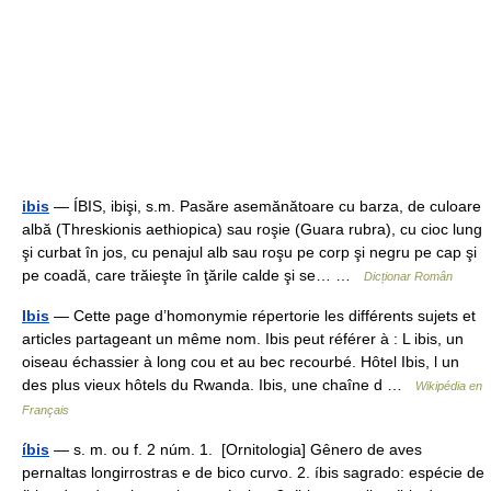
ibis
— ÍBIS, ibişi, s.m. Pasăre asemănătoare cu barza, de culoare
albă (Threskionis aethiopica) sau roşie (Guara rubra), cu cioc lung
şi curbat în jos, cu penajul alb sau roşu pe corp şi negru pe cap şi
pe coadă, care trăieşte în ţările calde şi se… …
Dicționar Român
Ibis
— Cette page d’homonymie répertorie les différents sujets et
articles partageant un même nom. Ibis peut référer à : L ibis, un
oiseau échassier à long cou et au bec recourbé. Hôtel Ibis, l un
des plus vieux hôtels du Rwanda. Ibis, une chaîne d …
Wikipédia en
Français
íbis
— s. m. ou f. 2 núm. 1. [Ornitologia] Gênero de aves
pernaltas longirrostras e de bico curvo. 2. íbis sagrado: espécie de