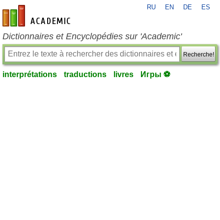
RU
EN
DE
ES
fr-academic.com
Dictionnaires et Encyclopédies sur 'Academic'
Recherche!
interprétations
traductions
livres
Игры ⚽