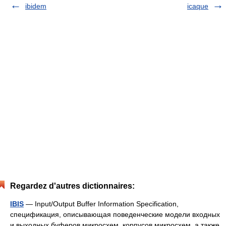
ibidem
icaque
Regardez d'autres dictionnaires:
IBIS
— Input/Output Buffer Information Specification,
спецификация, описывающая поведенческие модели входных
и выходных буферов микросхем, корпусов микросхем, а также