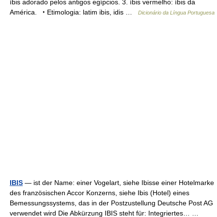
íbis adorado pelos antigos egípcios. 3. íbis vermelho: íbis da
América. ‣ Etimologia: latim ibis, idis …
Dicionário da Língua Portuguesa
IBIS
— ist der Name: einer Vogelart, siehe Ibisse einer Hotelmarke
des französischen Accor Konzerns, siehe Ibis (Hotel) eines
Bemessungssystems, das in der Postzustellung Deutsche Post AG
verwendet wird Die Abkürzung IBIS steht für: Integriertes… …