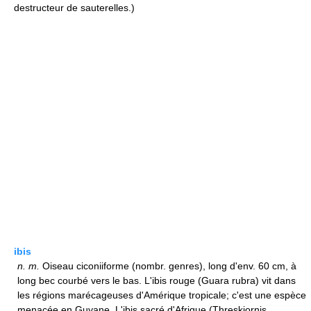
destructeur de sauterelles.)
ibis
n.
m.
Oiseau ciconiiforme (nombr. genres), long d'env. 60 cm, à
long bec courbé vers le bas. L'ibis rouge (Guara rubra) vit dans
les régions marécageuses d'Amérique tropicale; c'est une espèce
menacée en Guyane. L'ibis sacré d'Afrique (Threskiornis