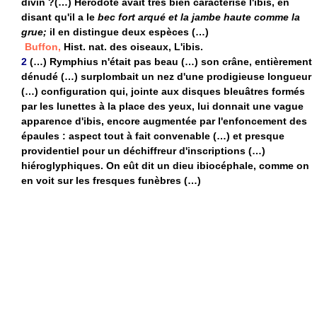
divin ?(…) Hérodote avait très bien caractérisé l'ibis, en
disant qu'il a le
bec fort arqué et la jambe haute comme la
grue;
il en distingue deux espèces (…)
Buffon,
Hist. nat. des oiseaux, L'ibis.
2
(…) Rymphius n'était pas beau (…) son crâne, entièrement
dénudé (…) surplombait un nez d'une prodigieuse longueur
(…) configuration qui, jointe aux disques bleuâtres formés
par les lunettes à la place des yeux, lui donnait une vague
apparence d'ibis, encore augmentée par l'enfoncement des
épaules : aspect tout à fait convenable (…) et presque
providentiel pour un déchiffreur d'inscriptions (…)
hiéroglyphiques. On eût dit un dieu ibiocéphale, comme on
en voit sur les fresques funèbres (…)