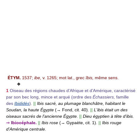
ÉTYM.
1537;
ibe,
v. 1265; mot lat., grec
îbis,
même sens.
❖
1
Oiseau des régions chaudes d'Afrique et d'Amérique, caractérisé
par son bec long, mince et arqué (ordre des
Échassiers,
famille
des
Ibididés
).
||
Ibis sacré, au plumage blanchâtre, habitant le
Soudan, la haute Égypte
(→ Fond, cit. 40).
||
L'ibis était un des
oiseaux sacrés de l'ancienne Égypte.
||
Dieu égyptien à tête d'ibis.
⇒
Ibiocéphale.
||
Ibis rose
(→ Gypaète, cit. 1).
||
Ibis rouge
d'Amérique centrale.