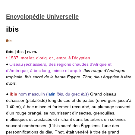
Encyclopédie Universelle
ibis
ibis
ibis
[ ibis ]
n. m.
• 1537; mot
lat.
d'orig.
gr.
, empr. à l'
égyptien
♦
Oiseau
(échassiers)
des régions chaudes d'Afrique et
d'Amérique, à bec long, mince et arqué.
Ibis rouge d'Amérique
tropicale. Ibis sacré de la haute Égypte. Thot, dieu égyptien à tête
d'ibis.
●
ibis
nom masculin
(
latin
ibis
, du grec
ibis
)
Grand oiseau
échassier (plataléidé) long de cou et de pattes (envergure jusqu'à
1,40 m), à bec mince et fortement recourbé, au plumage souvent
d'un rouge orangé, se nourrissant d'insectes, grenouilles,
mollusques et crustacés et nichant dans les arbres en colonies
souvent nombreuses. (L'ibis sacré des Égyptiens, l'une des
personnifications du dieu Thot, était vénéré à titre de grand